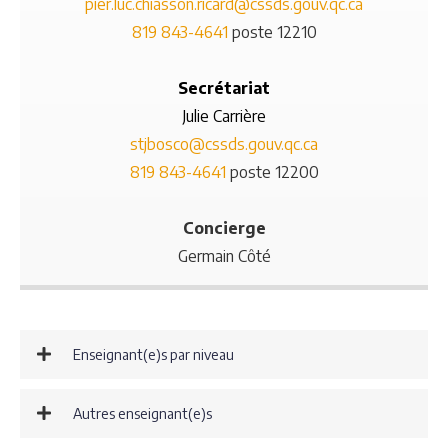
pier.luc.chiasson.ricard@cssds.gouv.qc.ca
819 843-4641
poste 12210
Secrétariat
Julie Carrière
stjbosco@cssds.gouv.qc.ca
819 843-4641
poste 12200
Concierge
Germain Côté
Enseignant(e)s par niveau
Autres enseignant(e)s